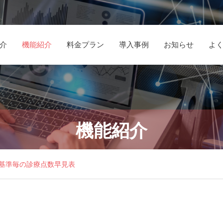
介
機能紹介
料金プラン
導入事例
お知らせ
よ
当院では、貴社の
当
届出可能な新規の
機能紹介
施設基準管理シス
施
施設基準を表示
テムを導入し、そ
テ
の利便性と効果に
果
基準毎の診療点数早見表
大変満足しており
ー
ます。
実