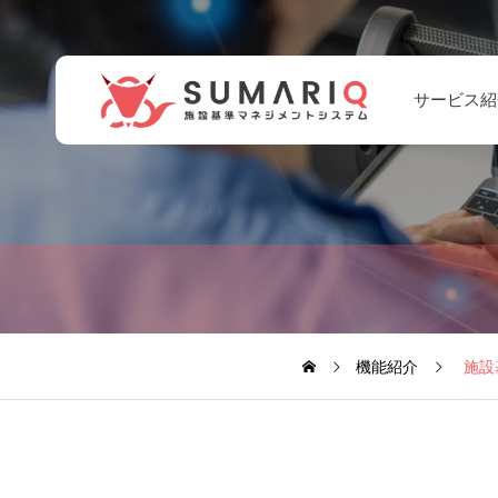
サービス紹
入力担当者振り分
け部署毎の管理機
能
機能紹介
施設