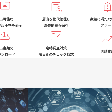


出可能な
届出を世代管理し
実績に満たな
施設基準を表示
過去情報も保存
アラー


出書類の
適時調査対策
実績排
ウンロード
項目別のチェック様式