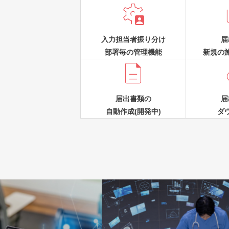

入力担当者振り分け
届
部署毎の管理機能
新規の

届出書類の
届
自動作成(開発中)
ダ