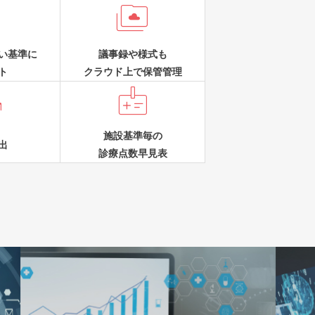


い基準に
議事録や様式も
ト
クラウド上で保管管理


施設基準毎の
出
診療点数早見表