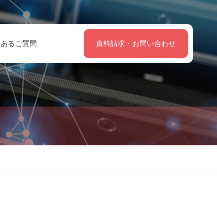
くあるご質問
資料請求・お問い合わせ
院では、貴社の
届出を世代管理し
実績
設基準管理シス
過去情報も保存
準に
ムを導入した結
、業務効率とデ
タ管理の向上を
感しています。